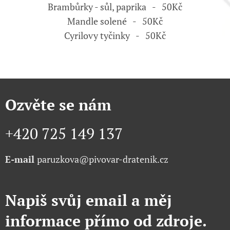
Brambůrky - sůl, paprika - 50Kč
Mandle solené - 50Kč
Cyrilovy tyčinky - 50Kč
Ozvěte se nám
+420 725 149 137
E-mail
paruzkova@pivovar-dratenik.cz
Napiš svůj email a měj
informace přímo od zdroje.