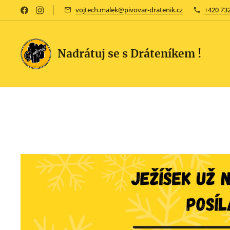
vojtech.malek@pivovar-dratenik.cz
+420 732
Nadrátuj se s Dráteníkem !