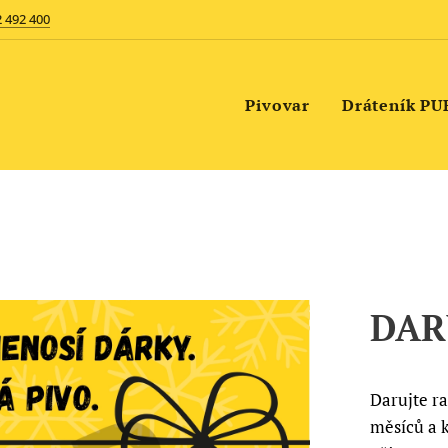
 492 400
Pivovar
Dráteník PU
DARU
Darujte r
měsíců a k