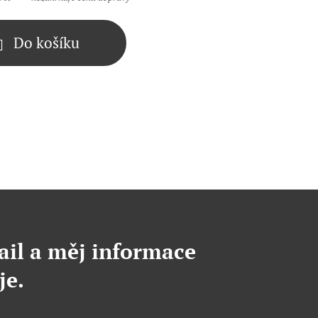
Do košíku
ail a měj informace
je.