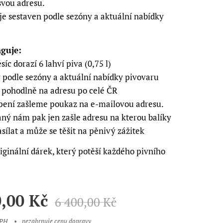
svou adresu.
je sestaven podle sezóny a aktuální nabídky
nguje:
íc dorazí 6 lahví piva (0,75 l)
v podle sezóny a aktuální nabídky pivovaru
 pohodlně na adresu po celé ČR
pení zašleme poukaz na e-mailovou adresu.
ný nám pak jen zašle adresu na kterou balíky
ílat a může se těšit na pěnivý zážitek
iginální dárek, který potěší každého pivního
0,00
Kč
6 400,00
Kč
DPH
nezahrnuje cenu dopravy