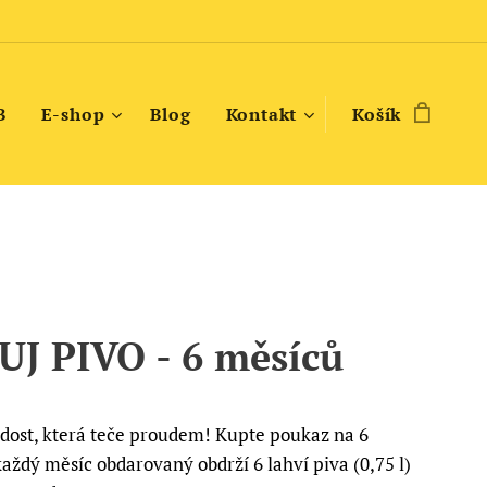
B
E-shop
Blog
Kontakt
Košík
J PIVO - 6 měsíců
adost, která teče proudem! Kupte poukaz na 6
aždý měsíc obdarovaný obdrží 6 lahví piva (0,75 l)