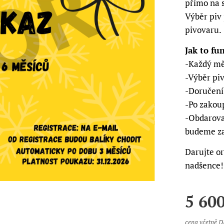
přímo na 
Výběr piv 
pivovaru.
Jak to fu
-Každý měs
-Výběr pi
-Doručení
-Po zakou
-Obdarova
budeme zas
Darujte or
nadšence!
5 60
cena včetně 