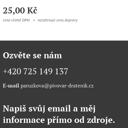
25,00
Kč
cena včetně DPH
nezahrnuje cenu dopravy
Ozvěte se nám
+420 725 149 137
E-mail
paruzkova@pivovar-dratenik.cz
Napiš svůj email a měj
informace přímo od zdroje.