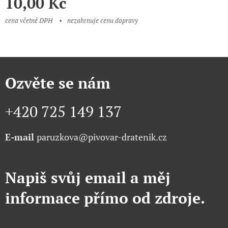
10,00
Kč
cena včetně DPH
nezahrnuje cenu dopravy
Ozvěte se nám
+420 725 149 137
E-mail
paruzkova@pivovar-dratenik.cz
Napiš svůj email a měj
informace přímo od zdroje.