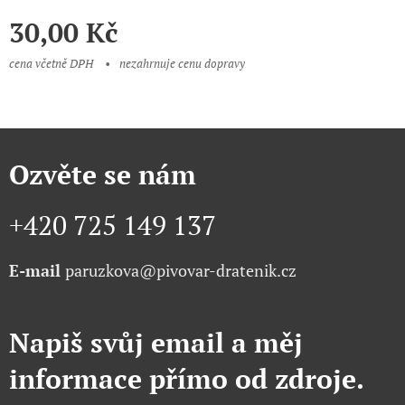
30,00
Kč
cena včetně DPH
nezahrnuje cenu dopravy
Ozvěte se nám
+420 725 149 137
E-mail
paruzkova@pivovar-dratenik.cz
Napiš svůj email a měj
informace přímo od zdroje.